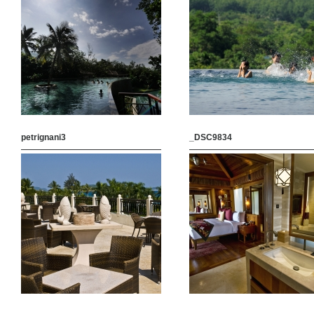
petrignani3
_DSC9834