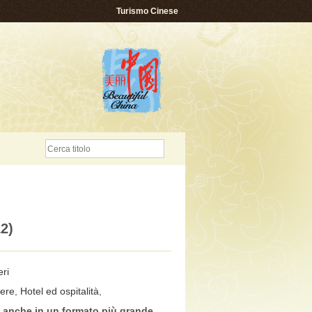
Turismo Cinese
2)
ri
ere
,
Hotel ed ospitalità
,
e anche in un formato più grande
,