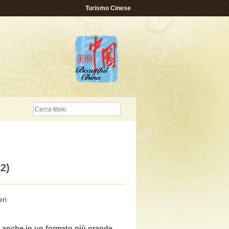
Turismo Cinese
2)
ri
e anche in un formato più grande
,