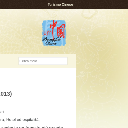
Turismo Cinese
2013)
ri
ura
,
Hotel ed ospitalità
,
e anche in un formato più grande
,