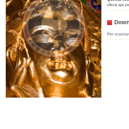
clicca qui
pe
Down
Per scaricar