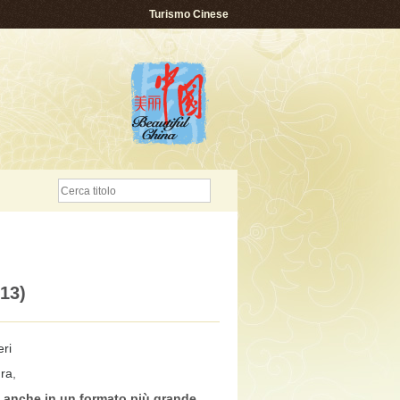
Turismo Cinese
13)
ri
ura
,
e anche in un formato più grande
,