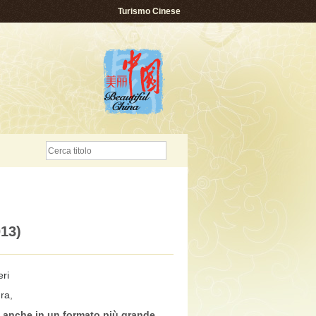
Turismo Cinese
013)
ri
ura
,
e anche in un formato più grande
,