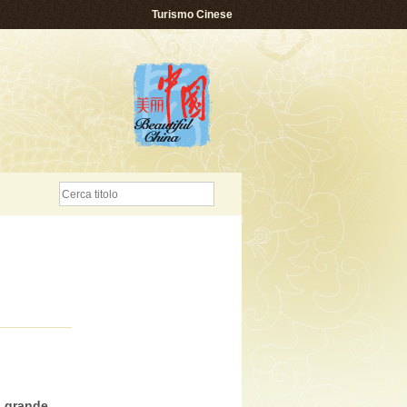
Turismo Cinese
ù grande
,